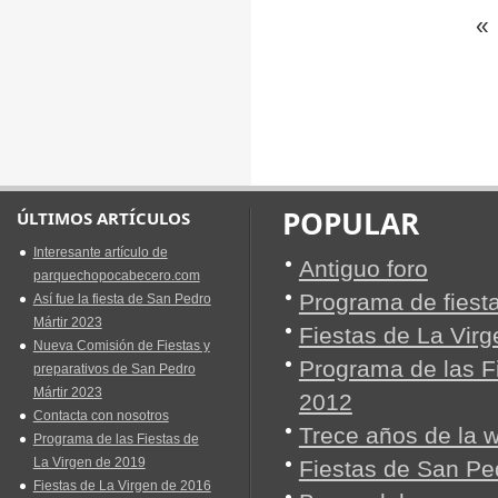
«
POPULAR
ÚLTIMOS ARTÍCULOS
Interesante artículo de
Antiguo foro
parquechopocabecero.com
Programa de fiest
Así fue la fiesta de San Pedro
Mártir 2023
Fiestas de La Vir
Nueva Comisión de Fiestas y
Programa de las Fi
preparativos de San Pedro
Mártir 2023
2012
Contacta con nosotros
Trece años de la 
Programa de las Fiestas de
La Virgen de 2019
Fiestas de San Pe
Fiestas de La Virgen de 2016