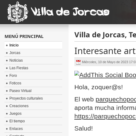
Villa de Jorcas, T
MENÚ PRINCIPAL
Inicio
Interesante a
Jorcas
Noticias
Miércoles, 10 de Mayo de 2023 17:
Las Fiestas
Foro
Foticos
Hola, zoquer@s!
Paseo Virtual
El web
parquechopo
Proyectos culturales
Creaciones
aporta mucha informa
Juegos
https://parquechopoc
El tiempo
Salud!
Enlaces