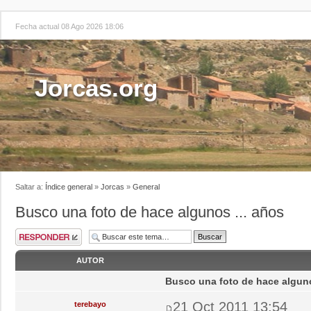
Fecha actual 08 Ago 2026 18:06
Jorcas.org
Saltar a:
Índice general
»
Jorcas
»
General
Busco una foto de hace algunos ... años
AUTOR
Busco una foto de hace alguno
21 Oct 2011 13:54
terebayo