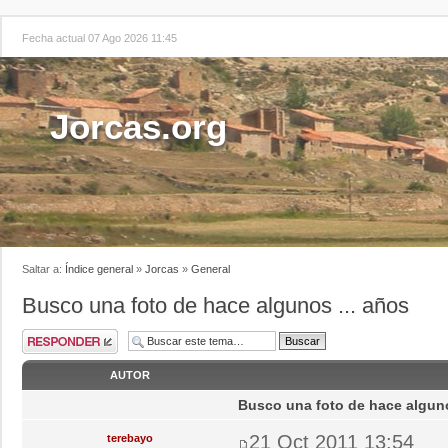
Fecha actual 07 Ago 2026 11:45
Jorcas.org
Saltar a:
Índice general
»
Jorcas
»
General
Busco una foto de hace algunos ... años
AUTOR
Busco una foto de hace alguno
21 Oct 2011 13:54
terebayo