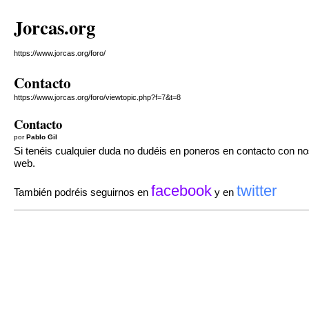
Jorcas.org
https://www.jorcas.org/foro/
Contacto
https://www.jorcas.org/foro/viewtopic.php?f=7&t=8
Contacto
por
Pablo Gil
Si tenéis cualquier duda no dudéis en poneros en contacto con n
web.
facebook
twitter
También podréis seguirnos en
y en