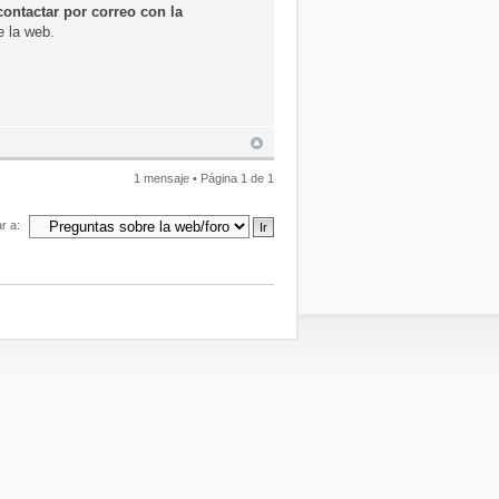
contactar por correo con la
e la web.
1 mensaje • Página
1
de
1
ar a: