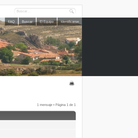
FAQ
Buscar
El Equipo
Identificarse
1 mensaje • Página
1
de
1