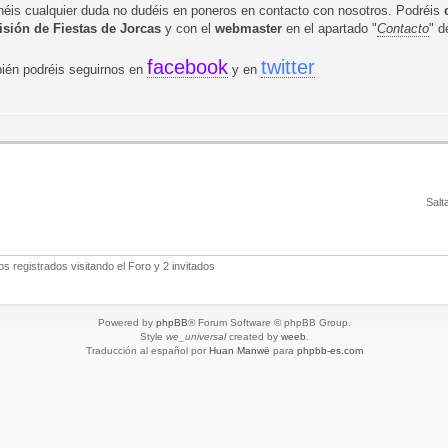
enéis cualquier duda no dudéis en poneros en contacto con nosotros. Podréis
sión de Fiestas de Jorcas
y con el
webmaster
en el apartado "
Contacto
" d
facebook
twitter
ién podréis seguirnos en
y en
Salt
 registrados visitando el Foro y 2 invitados
Powered by
phpBB
® Forum Software © phpBB Group.
Style
we_universal
created by
weeb
.
Traducción al español por
Huan Manwë
para
phpbb-es.com