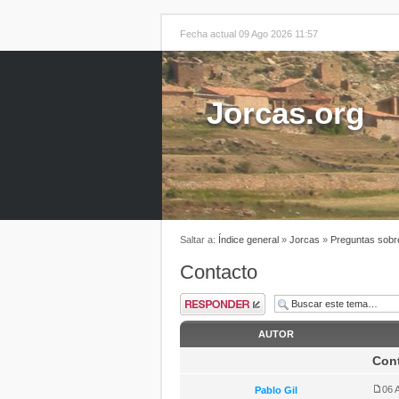
Fecha actual 09 Ago 2026 11:57
Jorcas.org
Saltar a:
Índice general
»
Jorcas
»
Preguntas sobre
Contacto
AUTOR
Con
06 
Pablo Gil