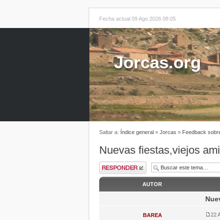
Fecha actual 09 Ago 2026 08:05
Jorcas.org
Saltar a:
Índice general
»
Jorcas
»
Feedback sobre
Nuevas fiestas,viejos am
AUTOR
Nuev
22 
BAREA