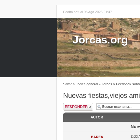
Fecha actual 08 Ago 2026 21:47
Jorcas.org
Saltar a:
Índice general
»
Jorcas
»
Feedback sobre
Nuevas fiestas,viejos am
AUTOR
Nuev
22 
BAREA