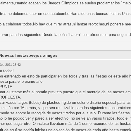
almente,cuando acaban los Juegos Olimpicos se suelen proclamar los "mejore
tros no debemos caer en ese autobombo.Han sido unas buenas fiestas.Unas 
to a colaborar todos.No hay que mirar atras,ni lanzar reproches,ni ponerse m
urrar para las siguientes.Desde la peña "La era" nos ofrecemos para seguir.
Nuevas fiestas,viejos amigos
Sep 2011 23:42
a todos!
n estrenado en esto de participar en los foros y tras las fiestas de este añ
uesta para el proximo año.
APUNTE.
ntar ajustarse más al horario previsto puesto que el montaje de las mesas e
PROPUESTA.
zar vasos largos (tubos) de plástico rígido en color o diseño especial para la
mición por 1€ o más, y que sea reutilizable para las siguientes consumicion
modo se ahorre la recogida de vasos tirados por el suelo. Durante las fiestas
o lo he podido ver y parecia ser efectivo, no se veían vasos tirados, todo e
ner que pagar otro. O incluso llevaban más de 1 como recuerdo de las fiestas
tir de aquí se podría iniciar una colección de vasos de cada año hasta comple