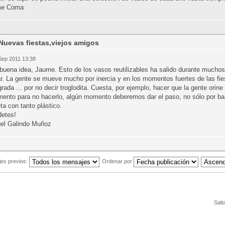
me Coma
Nuevas fiestas,viejos amigos
Sep 2011 13:38
buena idea, Jaume. Esto de los vasos reutilizables ha salido durante much
r. La gente se mueve mucho por inercia y en los momentos fuertes de las fie
grada ... por no decir troglodita. Cuesta, por ejemplo, hacer que la gente orin
mento para no hacerlo, algún momento deberemos dar el paso, no sólo por ba
ta con tanto plástico.
detes!
gel Galindo Muñoz
es previos:
Ordenar por
Salt