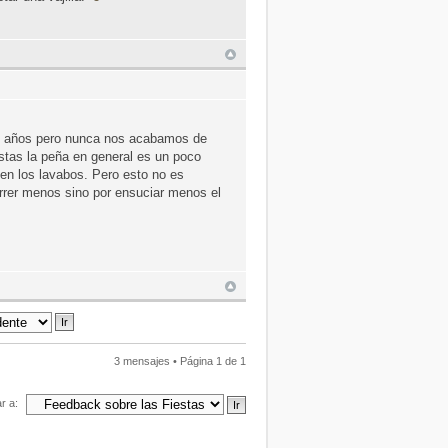
os años pero nunca nos acabamos de
stas la peña en general es un poco
e en los lavabos. Pero esto no es
rrer menos sino por ensuciar menos el
3 mensajes • Página
1
de
1
ar a: