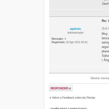
Jau
Re: 
15 
agalindo
Administrador
Muy 
lanza
Mensajes:
4
Registrado:
02 Ago 2011 09:41
retró
argu
plane
Salu
/ Án
Mostrar mensaj
Volver a Feedback sobre las Fiestas
¿QUIÉN ESTÁ CONECTADO?