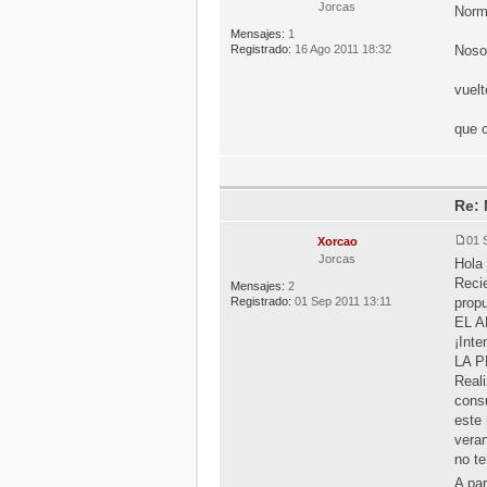
Jorcas
Norm
Mensajes:
1
Registrado:
16 Ago 2011 18:32
Noso
vuel
que c
Re: 
01 
Xorcao
Jorcas
Hola 
Recie
Mensajes:
2
Registrado:
01 Sep 2011 13:11
prop
EL 
¡Inte
LA 
Reali
consu
este 
veran
no te
A par