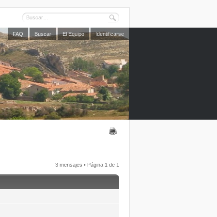
FAQ
Buscar
El Equipo
Identificarse
3 mensajes • Página
1
de
1