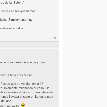
s de la Historia".
fiestas en las que hemos
edallas.Simplemente hay
Un abrazo a todos.
o hacer solamente un apunte y una
mpezó 1 hora más tarde!
s fiestas que se vendan en la 1ª
es solamente rellenando el vaso. De
 de Granollers (Blancs i Blaus) de este
l mundo llevaba el suyo en la mano para
 del año.
tar una vajilla.