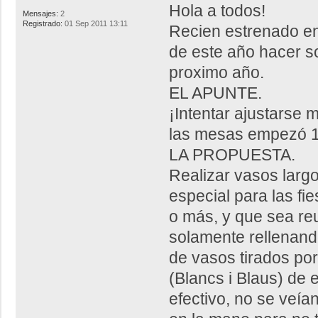
Hola a todos!
Mensajes:
2
Registrado:
01 Sep 2011 13:11
Recien estrenado en e
de este año hacer s
proximo año.
EL APUNTE.
¡Intentar ajustarse 
las mesas empezó 1
LA PROPUESTA.
Realizar vasos largo
especial para las fi
o más, y que sea reu
solamente rellenand
de vasos tirados por
(Blancs i Blaus) de 
efectivo, no se veía