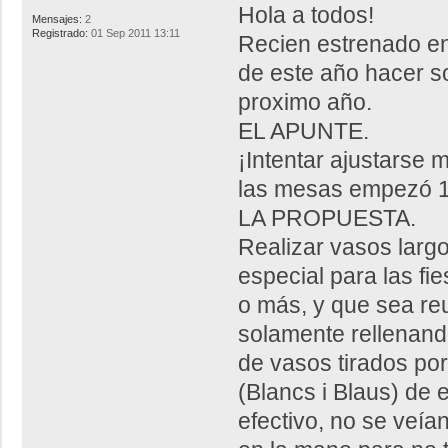
Hola a todos!
Mensajes:
2
Registrado:
01 Sep 2011 13:11
Recien estrenado en e
de este año hacer s
proximo año.
EL APUNTE.
¡Intentar ajustarse 
las mesas empezó 1
LA PROPUESTA.
Realizar vasos largo
especial para las fi
o más, y que sea reu
solamente rellenand
de vasos tirados por
(Blancs i Blaus) de 
efectivo, no se veía