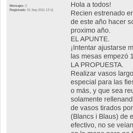
Hola a todos!
Mensajes:
2
Registrado:
01 Sep 2011 13:11
Recien estrenado en e
de este año hacer s
proximo año.
EL APUNTE.
¡Intentar ajustarse 
las mesas empezó 1
LA PROPUESTA.
Realizar vasos largo
especial para las fi
o más, y que sea reu
solamente rellenand
de vasos tirados por
(Blancs i Blaus) de 
efectivo, no se veía