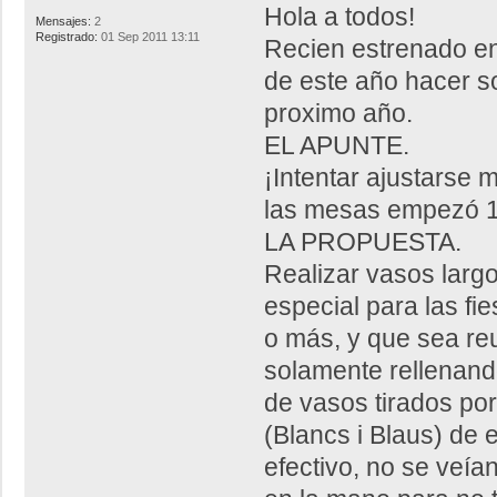
Hola a todos!
Mensajes:
2
Registrado:
01 Sep 2011 13:11
Recien estrenado en e
de este año hacer s
proximo año.
EL APUNTE.
¡Intentar ajustarse 
las mesas empezó 1
LA PROPUESTA.
Realizar vasos largo
especial para las fi
o más, y que sea reu
solamente rellenand
de vasos tirados por
(Blancs i Blaus) de 
efectivo, no se veía