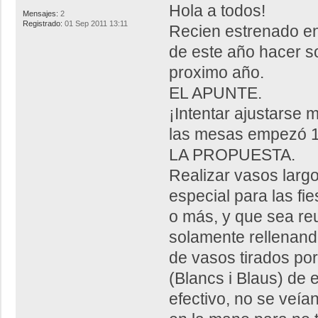
Hola a todos!
Mensajes:
2
Registrado:
01 Sep 2011 13:11
Recien estrenado en e
de este año hacer s
proximo año.
EL APUNTE.
¡Intentar ajustarse 
las mesas empezó 1
LA PROPUESTA.
Realizar vasos largo
especial para las fi
o más, y que sea reu
solamente rellenand
de vasos tirados por
(Blancs i Blaus) de 
efectivo, no se veía