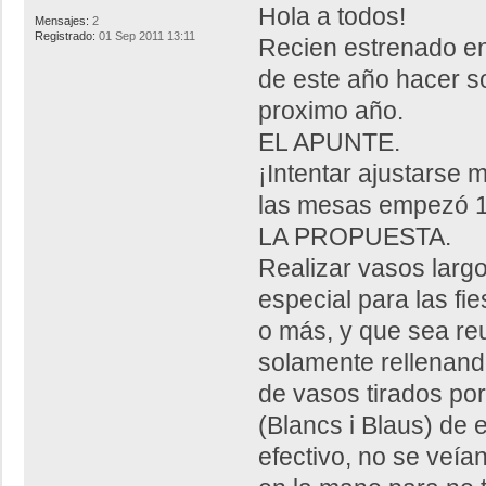
Hola a todos!
Mensajes:
2
Registrado:
01 Sep 2011 13:11
Recien estrenado en e
de este año hacer s
proximo año.
EL APUNTE.
¡Intentar ajustarse 
las mesas empezó 1
LA PROPUESTA.
Realizar vasos largo
especial para las fi
o más, y que sea reu
solamente rellenand
de vasos tirados por
(Blancs i Blaus) de 
efectivo, no se veía