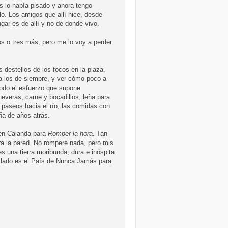
as lo había pisado y ahora tengo
lo. Los amigos que allí hice, desde
ugar es de allí y no de donde vivo.
s o tres más, pero me lo voy a perder.
 destellos de los focos en la plaza,
 a los de siempre, y ver cómo poco a
todo el esfuerzo que supone
 neveras, carne y bocadillos, leña para
s paseos hacia el río, las comidas con
ña de años atrás.
 en Calanda para
Romper la hora
. Tan
ntra la pared. No romperé nada, pero mis
s una tierra moribunda, dura e inóspita
ro lado es el País de Nunca Jamás para