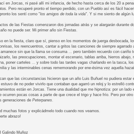
cí en Jorcas, ni pasé allí mi infancia, de hecho hasta cerca de los 20 a pen
ntos. Pero recuperé pronto el tiempo perdido, con un Pueblo así es fácil hacer
pronto los sentí como "
los amigos de toda la vida
". Y si me siento de algún l
ctos de las Fiestas comenzaron dos jornadas atrás y se alargarán durante do
año no puede ser. Mi primer año sin Fiestas.
o en la fiesta, claro que sí, pienso en los momentos de juerga desbocada, los
onrisas, los reencuentros, cantar a gritos las canciones de siempre agarrado
 amanece sin que la llama se consuma ... pero también recuerdo con cariño 
izarlo, las preocupaciones, montar el escenario, tablas arriba, hierros abajo,
na, poner carteles ... y sobre todo las tardes vagas charlando en la tasca, lo
amilia y las interminables cenas rememorando por ene-ésima vez aquella haza
can que las circunstancias hicieron que un año Luis Buñuel no pudiera estar
e estuvo de no poder vivirlo que contaban que agarró un reloj y lo estrelló co
mientos están en Jorcas. Tiene una dualidad que me hipnotiza: por un lado e
 ocurren pocas cosas a parte de que crece el trigo y hace frío. Pero por ot
as generaciones de
Peterpanes
.
d muchas fotos y explicádmelo todo cuando nos veamos.
erte abrazo!
l Galindo Muñoz