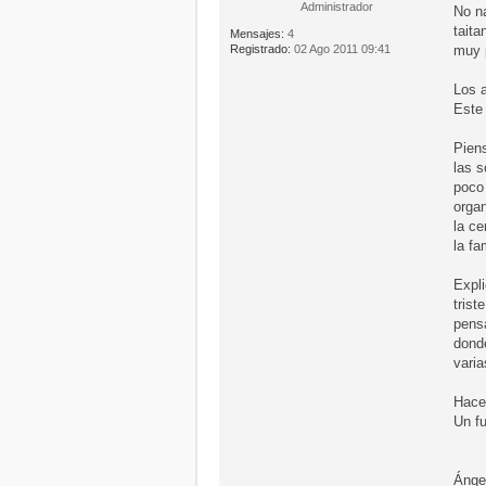
Administrador
No na
taita
Mensajes:
4
Registrado:
02 Ago 2011 09:41
muy 
Los a
Este 
Piens
las s
poco
organ
la ce
la f
Expli
trist
pensa
donde
vari
Hace
Un fu
Ánge