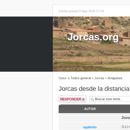
Fecha actual 07 Ago 2026 17:24
Jorcas.org
Saltar a:
Índice general
»
Jorcas
»
Amiguetes
Jorcas desde la distancia
AUTOR
Jorc
12 
agalindo