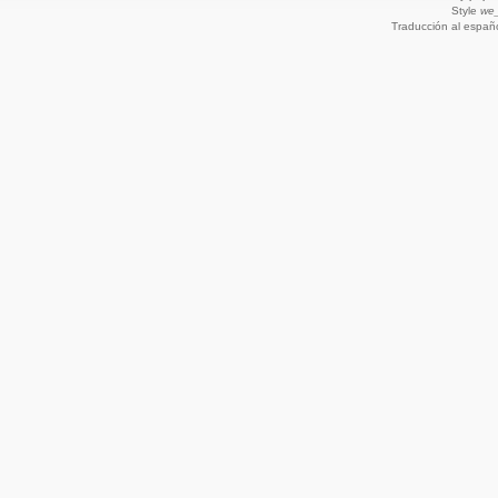
Style
we_
Traducción al españ