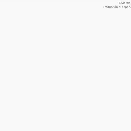
Style
we_
Traducción al españ