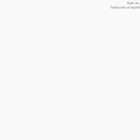
Style
we_
Traducción al españ