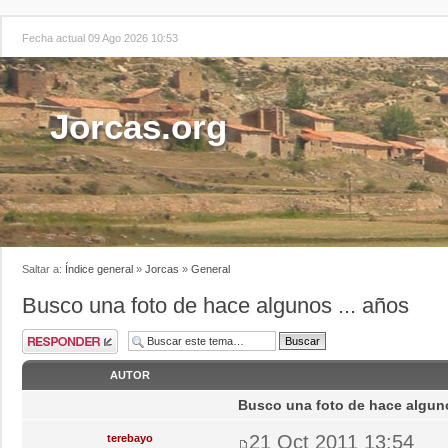
Fecha actual 09 Ago 2026 10:53
Jorcas.org
Saltar a:
Índice general
»
Jorcas
»
General
Busco una foto de hace algunos ... años
AUTOR
Busco una foto de hace alguno
21 Oct 2011 13:54
terebayo