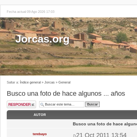
Fecha actual 09 Ago 2026 17:03
Jorcas.org
Saltar a:
Índice general
»
Jorcas
»
General
Busco una foto de hace algunos ... años
AUTOR
Busco una foto de hace alguno
21 Oct 2011 13:54
terebayo