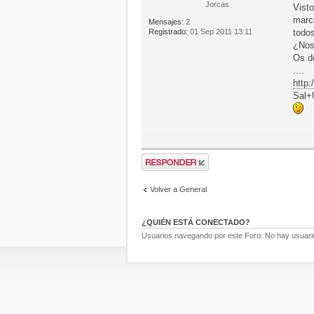
Jorcas
Vist
march
Mensajes:
2
Registrado:
01 Sep 2011 13:11
todo
¿Nos
Os de
....
http
Sal+
Volver a General
¿QUIÉN ESTÁ CONECTADO?
Usuarios navegando por este Foro: No hay usuarios