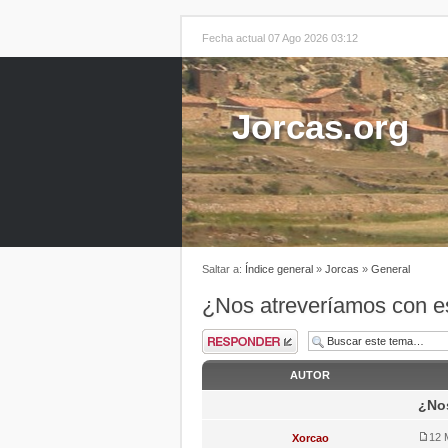
Fecha actual 07 Ago 2026 03:12
Jorcas.org
Saltar a:
Índice general
»
Jorcas
»
General
¿Nos atreveríamos con e
AUTOR
¿Nos
12 
Xorcao