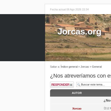
Fecha actual 06 Ago 2026 15:34
Jorcas.org
Saltar a:
Índice general
»
Jorcas
»
General
¿Nos atreveríamos con e
AUTOR
¿Nos
12 
Xorcao