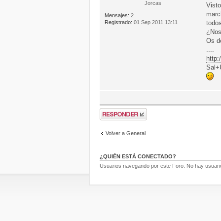
Jorcas
Vist
march
Mensajes:
2
Registrado:
01 Sep 2011 13:11
todo
¿Nos
Os de
....
http
Sal+
Volver a General
¿QUIÉN ESTÁ CONECTADO?
Usuarios navegando por este Foro: No hay usuarios