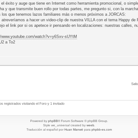
o el éxito y auge que tiene en Internet como herramienta promocional, o sim
a y que transmite buen rollo por todas partes, me pregunto si, con la marcha
s los que tenemos lazos familiares más o menos próximos a JORCAS:
 atreveríamos a hacer un video-clip de nuestra VILLA con el tema Happy de P
jo el link por si os apetece ir pensando en localizaciones: nuestras calles, nu
://www.youtube.com/watch?v=y6Sxv-sUYtM
U2 a To2
Salt
 registrados visitando el Foro y 1 invitado
Powered by
phpBB
® Forum Software © phpBB Group.
Style
we_universal
created by
weeb
.
Traducción al español por
Huan Manwë
para
phpbb-es.com