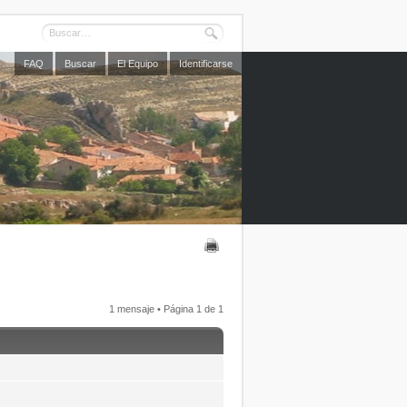
FAQ
Buscar
El Equipo
Identificarse
1 mensaje • Página
1
de
1