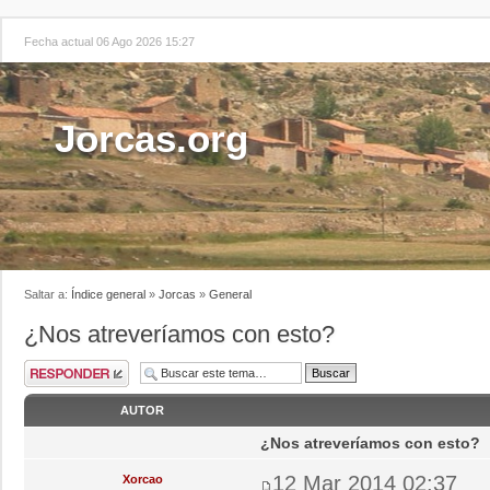
Fecha actual 06 Ago 2026 15:27
Jorcas.org
Saltar a:
Índice general
»
Jorcas
»
General
¿Nos atreveríamos con esto?
AUTOR
¿Nos atreveríamos con esto?
12 Mar 2014 02:37
Xorcao