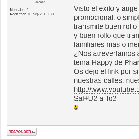
Jorcas
Visto el éxito y aug
Mensajes:
2
Registrado:
01 Sep 2011 13:11
promocional, o simp
transmite buen rollo
y buen rollo que tra
familiares más o m
¿Nos atreveríamos a
tema Happy de Pharr
Os dejo el link por 
nuestras calles, nues
http://www.youtub
Sal+U2 a To2