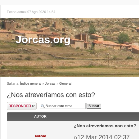
Fecha actual 07 Ago 2026 14:54
Jorcas.org
Saltar a:
Índice general
»
Jorcas
»
General
¿Nos atreveríamos con esto?
AUTOR
¿Nos atreveríamos con esto?
12 Mar 2014 02:37
Xorcao