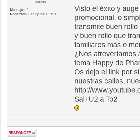
Jorcas
Visto el éxito y aug
Mensajes:
2
Registrado:
01 Sep 2011 13:11
promocional, o simp
transmite buen rollo
y buen rollo que tra
familiares más o m
¿Nos atreveríamos a
tema Happy de Pharr
Os dejo el link por 
nuestras calles, nues
http://www.youtub
Sal+U2 a To2