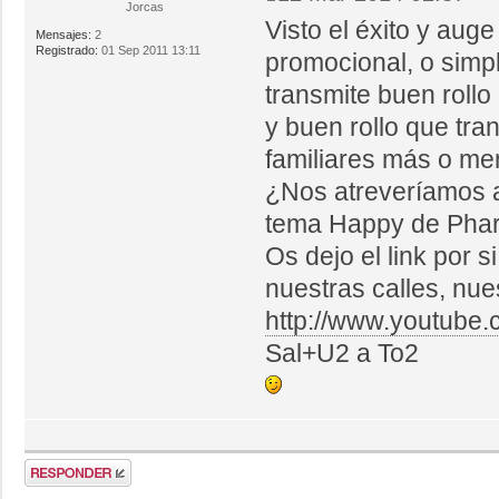
Jorcas
Visto el éxito y aug
Mensajes:
2
Registrado:
01 Sep 2011 13:11
promocional, o simp
transmite buen rollo
y buen rollo que tra
familiares más o m
¿Nos atreveríamos a
tema Happy de Pharr
Os dejo el link por 
nuestras calles, nues
http://www.youtub
Sal+U2 a To2