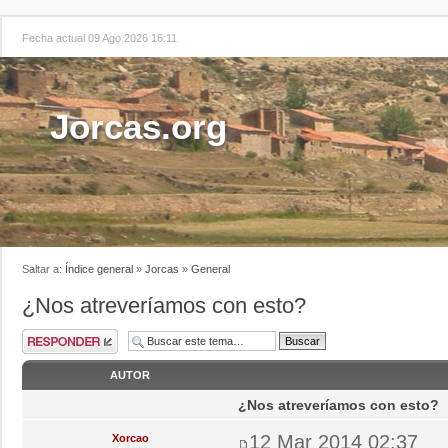
Fecha actual 09 Ago 2026 16:11
Jorcas.org
Saltar a:
Índice general
»
Jorcas
»
General
¿Nos atreveríamos con esto?
AUTOR
¿Nos atreveríamos con esto?
12 Mar 2014 02:37
Xorcao