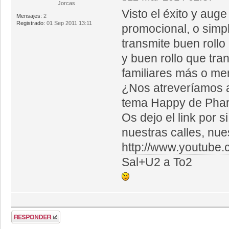
Jorcas
Visto el éxito y aug
Mensajes:
2
Registrado:
01 Sep 2011 13:11
promocional, o simp
transmite buen rollo
y buen rollo que tra
familiares más o m
¿Nos atreveríamos a
tema Happy de Pharr
Os dejo el link por 
nuestras calles, nues
http://www.youtub
Sal+U2 a To2