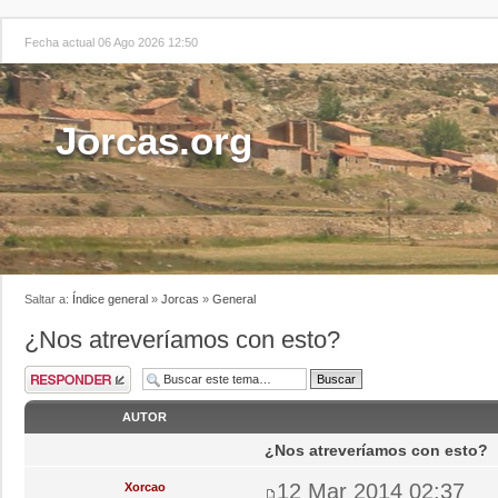
Fecha actual 06 Ago 2026 12:50
Jorcas.org
Saltar a:
Índice general
»
Jorcas
»
General
¿Nos atreveríamos con esto?
AUTOR
¿Nos atreveríamos con esto?
12 Mar 2014 02:37
Xorcao