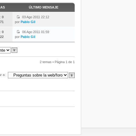
CAS
ÚLTIMO MENSAJE
:
0
03 Ago 2011 22:12
71
por
Pablo Gil
:
0
06 Ago 2011 01:59
22
por
Pablo Gil
2 temas • Página
1
de
1
ar a: