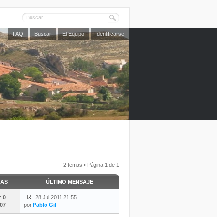
FAQ
Buscar
El Equipo
Identificarse
2 temas • Página
1
de
1
CAS
ÚLTIMO MENSAJE
:
0
28 Jul 2011 21:55
07
por
Pablo Gil