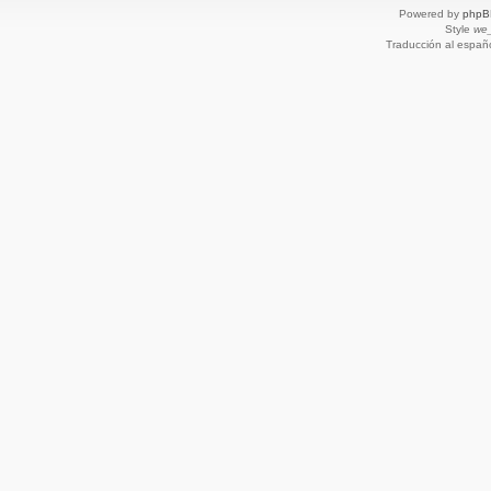
Powered by
phpB
Style
we_
Traducción al españ