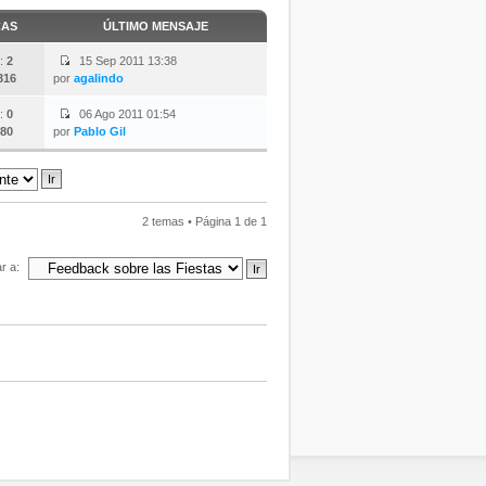
CAS
ÚLTIMO MENSAJE
:
2
15 Sep 2011 13:38
316
por
agalindo
:
0
06 Ago 2011 01:54
80
por
Pablo Gil
2 temas • Página
1
de
1
ar a: