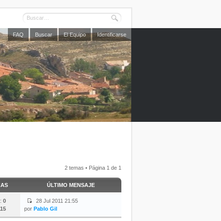
FAQ
Buscar
El Equipo
Identificarse
2 temas • Página
1
de
1
CAS
ÚLTIMO MENSAJE
:
0
28 Jul 2011 21:55
15
por
Pablo Gil