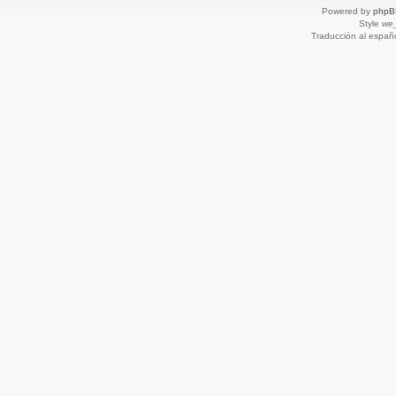
Powered by
phpB
Style
we_
Traducción al españ