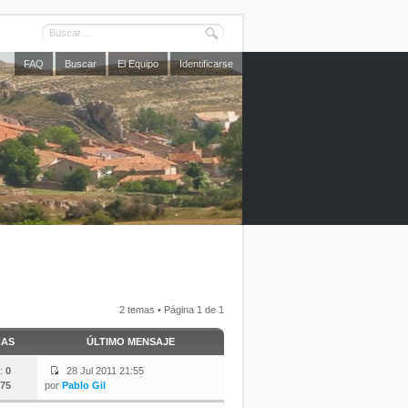
FAQ
Buscar
El Equipo
Identificarse
2 temas • Página
1
de
1
CAS
ÚLTIMO MENSAJE
:
0
28 Jul 2011 21:55
75
por
Pablo Gil