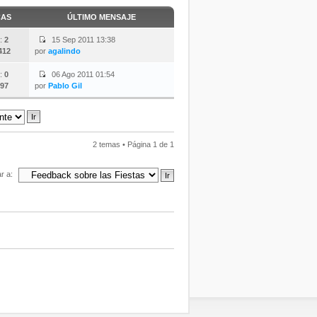
CAS
ÚLTIMO MENSAJE
:
2
15 Sep 2011 13:38
412
por
agalindo
:
0
06 Ago 2011 01:54
97
por
Pablo Gil
2 temas • Página
1
de
1
ar a: