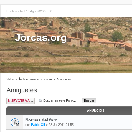
Fecha actual 10 Ago 2026 21:36
Jorcas.org
Saltar a:
Índice general
»
Jorcas
»
Amiguetes
Amiguetes
ANUNCIOS
Normas del foro
por
Pablo Gil
» 28 Jul 2011 21:55