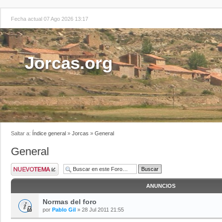
Fecha actual 07 Ago 2026 13:17
Jorcas.org
Saltar a:
Índice general
»
Jorcas
»
General
General
ANUNCIOS
Normas del foro
por
Pablo Gil
» 28 Jul 2011 21:55