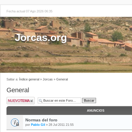
Fecha actual 07 Ago 2026 06:35
Jorcas.org
Saltar a:
Índice general
»
Jorcas
»
General
General
ANUNCIOS
Normas del foro
por
Pablo Gil
» 28 Jul 2011 21:55