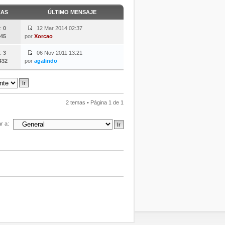
CAS
ÚLTIMO MENSAJE
:
0
12 Mar 2014 02:37
45
por
Xorcao
:
3
06 Nov 2011 13:21
432
por
agalindo
2 temas • Página
1
de
1
ar a: