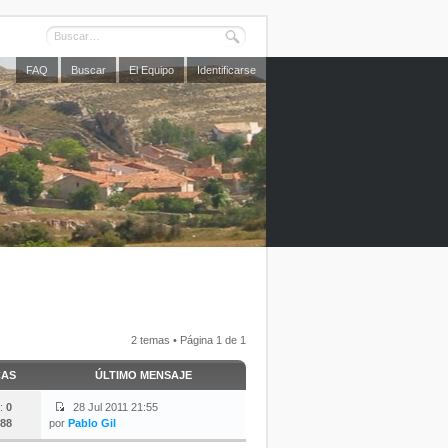
FAQ
Buscar
El Equipo
Identificarse
2 temas • Página
1
de
1
CAS
ÚLTIMO MENSAJE
:
0
28 Jul 2011 21:55
88
por
Pablo Gil