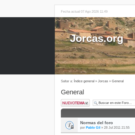
Fecha actual 07 Ago 2026 11:49
Jorcas.org
Saltar a:
Índice general
»
Jorcas
»
General
General
Normas del foro
por
Pablo Gil
» 28 Jul 2011 21:55