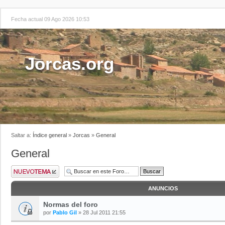
Fecha actual 09 Ago 2026 10:53
Jorcas.org
Saltar a:
Índice general
»
Jorcas
»
General
General
ANUNCIOS
Normas del foro
por
Pablo Gil
» 28 Jul 2011 21:55