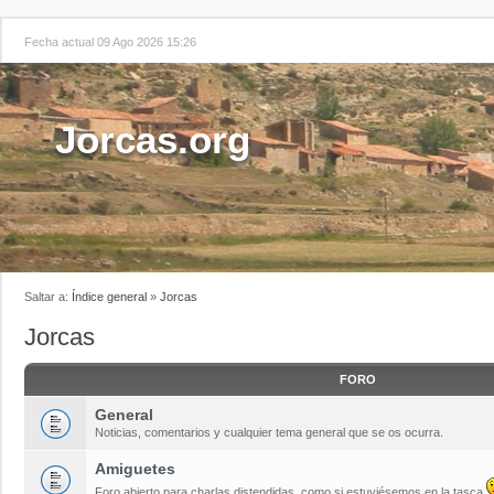
Fecha actual 09 Ago 2026 15:26
Jorcas.org
Saltar a:
Índice general
»
Jorcas
Jorcas
FORO
General
Noticias, comentarios y cualquier tema general que se os ocurra.
Amiguetes
Foro abierto para charlas distendidas, como si estuviésemos en la tasca