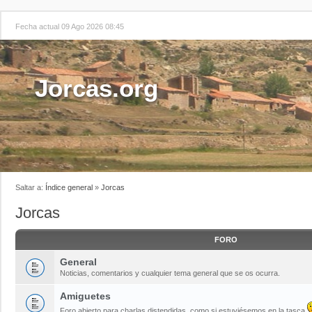
Fecha actual 09 Ago 2026 08:45
Jorcas.org
Saltar a:
Índice general
»
Jorcas
Jorcas
FORO
General
Noticias, comentarios y cualquier tema general que se os ocurra.
Amiguetes
Foro abierto para charlas distendidas, como si estuviésemos en la tasca