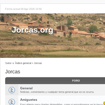
Fecha actual 09 Ago 2026 10:56
Jorcas.org
Saltar a:
Índice general
»
Jorcas
Jorcas
FORO
General
Noticias, comentarios y cualquier tema general que se os ocurra.
Amiguetes
Foro abierto para charlas distendidas, como si estuviésemos en la tasca