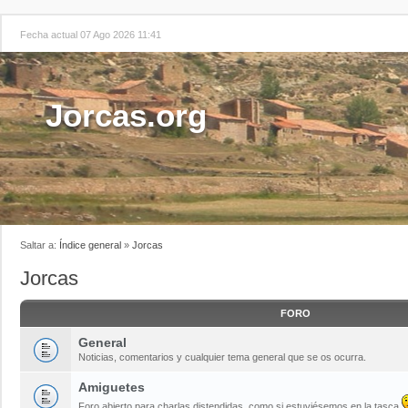
Fecha actual 07 Ago 2026 11:41
Jorcas.org
Saltar a:
Índice general
»
Jorcas
Jorcas
FORO
General
Noticias, comentarios y cualquier tema general que se os ocurra.
Amiguetes
Foro abierto para charlas distendidas, como si estuviésemos en la tasca