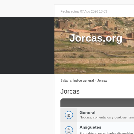
Fecha actual 07 Ago 2026 13:03
Jorcas.org
Saltar a:
Índice general
»
Jorcas
Jorcas
General
Noticias, comentarios y cualquier te
Amiguetes
Foro abierto para charlas distendida