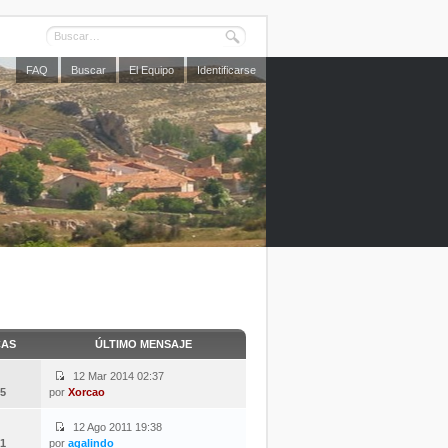
FAQ
Buscar
El Equipo
Identificarse
CAS
ÚLTIMO MENSAJE
12 Mar 2014 02:37
5
por
Xorcao
12 Ago 2011 19:38
1
por
agalindo