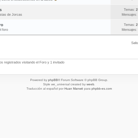
s
Temas:
2
estas de Jorcas
Mensajes:
ro
Temas:
2
l foro
Mensajes:
Salt
 registrados visitando el Foro y 1 invitado
Powered by
phpBB
® Forum Software © phpBB Group.
Style
we_universal
created by
weeb
.
Traducción al español por
Huan Manwë
para
phpbb-es.com