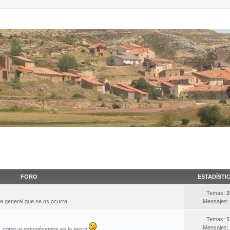
FORO
ESTADÍSTI
Temas:
2
ma general que se os ocurra.
Mensajes:
Temas:
1
Mensajes:
s, como si estuviésemos en la tasca