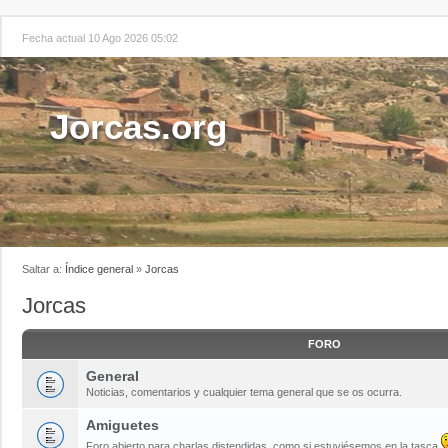
Fecha actual 10 Ago 2026 05:02
Jorcas.org
Saltar a:
Índice general
»
Jorcas
Jorcas
FORO
General
Noticias, comentarios y cualquier tema general que se os ocurra.
Amiguetes
Foro abierto para charlas distendidas, como si estuviésemos en la tasca