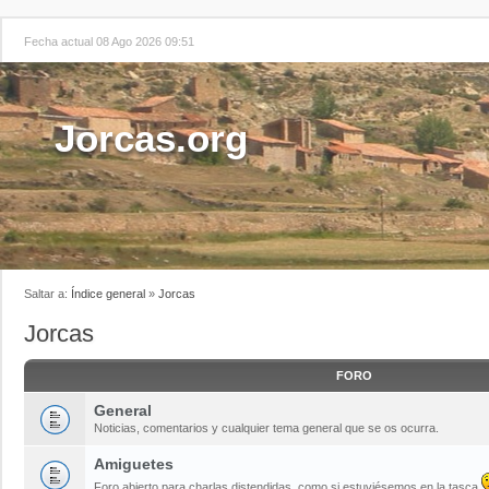
Fecha actual 08 Ago 2026 09:51
Jorcas.org
Saltar a:
Índice general
»
Jorcas
Jorcas
FORO
General
Noticias, comentarios y cualquier tema general que se os ocurra.
Amiguetes
Foro abierto para charlas distendidas, como si estuviésemos en la tasca