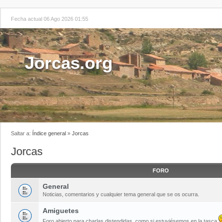
Fecha actual 06 Ago 2026 01:55
Jorcas.org
Saltar a:
Índice general
»
Jorcas
Jorcas
FORO
General
Noticias, comentarios y cualquier tema general que se os ocurra.
Amiguetes
Foro abierto para charlas distendidas, como si estuviésemos en la tasca