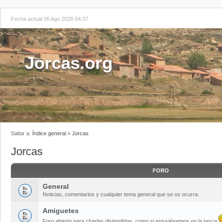
Fecha actual 06 Ago 2026 04:37
Jorcas.org
Saltar a:
Índice general
»
Jorcas
Jorcas
FORO
General
Noticias, comentarios y cualquier tema general que se os ocurra.
Amiguetes
Foro abierto para charlas distendidas, como si estuviésemos en la tasca