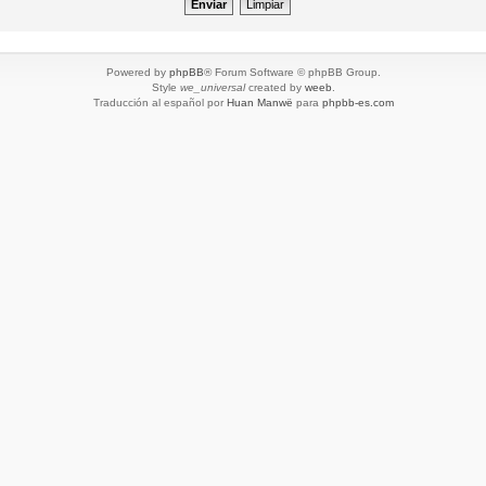
Powered by
phpBB
® Forum Software © phpBB Group.
Style
we_universal
created by
weeb
.
Traducción al español por
Huan Manwë
para
phpbb-es.com