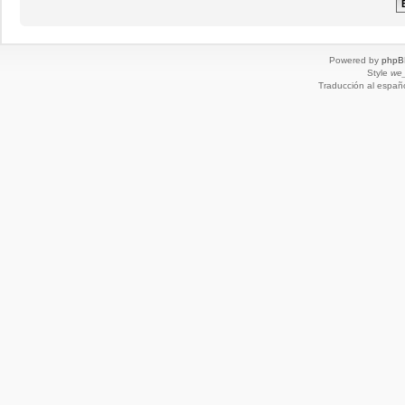
Powered by
phpB
Style
we_
Traducción al españ