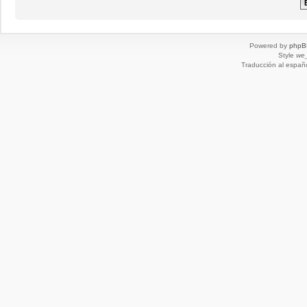
Powered by
phpB
Style
we_
Traducción al españ