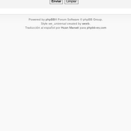
Powered by
phpBB
® Forum Software © phpBB Group.
Style
we_universal
created by
weeb
.
Traducción al español por
Huan Manwë
para
phpbb-es.com