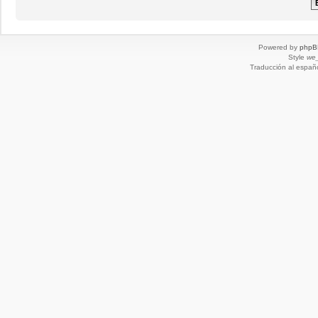
Powered by
phpB
Style
we_
Traducción al españ