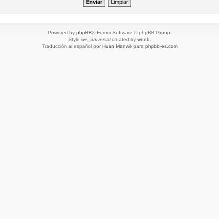
Powered by
phpBB
® Forum Software © phpBB Group.
Style
we_universal
created by
weeb
.
Traducción al español por
Huan Manwë
para
phpbb-es.com